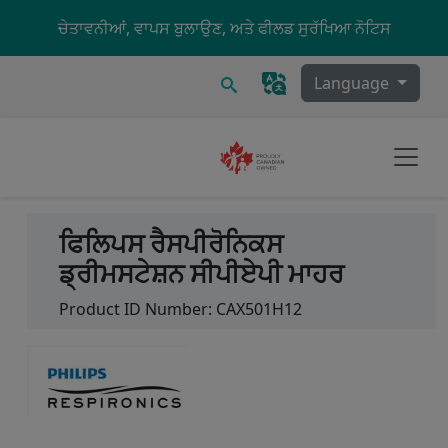
Skip to main content
ਚੇਤਾਵਨੀਆਂ, ਵਾਪਸ ਬੁਲਾਉਣ, ਅਤੇ ਫੀਲਡ ਸੁਰੱਖਿਆ ਨੋਟਿਸ
ਖੋਜ
Language
ਫਿਲਿਪਸ ਰੈਸਪੀਰੋਨਿਕਸ
ਡ੍ਰੀਮਸਟੇਸ਼ਨ ਸੀਪੀਏਪੀ ਮਾਹਰ
Product ID Number:
CAX501H12