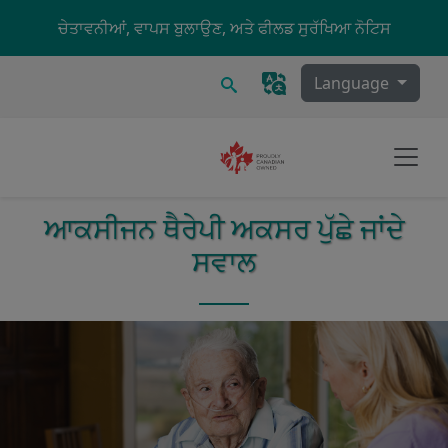
Skip to main content
ਚੇਤਾਵਨੀਆਂ, ਵਾਪਸ ਬੁਲਾਉਣ, ਅਤੇ ਫੀਲਡ ਸੁਰੱਖਿਆ ਨੋਟਿਸ
ਖੋਜ
Language
ਆਕਸੀਜਨ ਥੈਰੇਪੀ
ਅਕਸਰ ਪੁੱਛੇ ਜਾਂਦੇ
ਸਵਾਲ