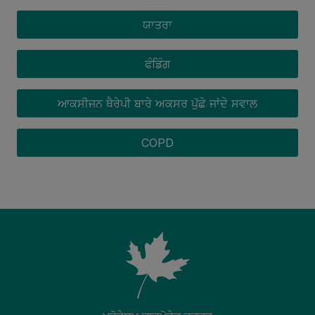
ਯਾਤਰਾ
ਫੰਡਿੰਗ
ਆਕਸੀਜਨ ਥੈਰੇਪੀ ਬਾਰੇ ਅਕਸਰ ਪੁੱਛੇ ਜਾਂਦੇ ਸਵਾਲ
COPD