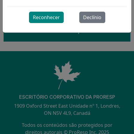
Reconhecer
Declínio
Interessado? Entre em contato conosco para
mais informações.
ESCRITÓRIO CORPORATIVO DA PRORESP
1909 Oxford Street East Unidade nº 1, Londres,
ON N5V 4L9, Canadá
Todos os conteúdos são protegidos por
direitos autorais © ProResp Inc. 2025