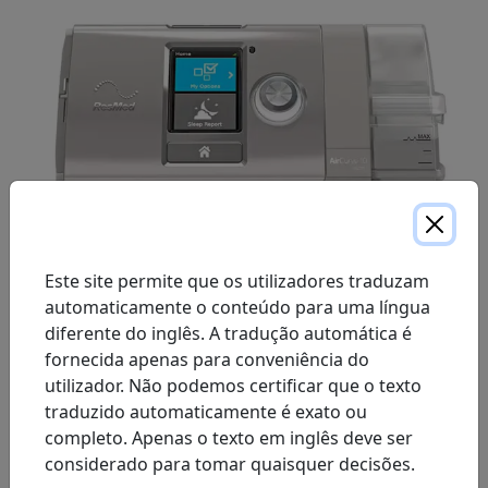
Este site permite que os utilizadores traduzam
automaticamente o conteúdo para uma língua
O AirCurve™ 10 V-Auto é um aparelho de dois níveis
diferente do inglês. A tradução automática é
com ajuste automático. Ele utiliza o conforto do
fornecida apenas para conveniência do
algoritmo AutoSet™ e da forma de onda Easy-Breathe
utilizador. Não podemos certificar que o texto
em seu algoritmo para oferecer maior suporte de
traduzido automaticamente é exato ou
pressão para pacientes com AOS.
completo. Apenas o texto em inglês deve ser
considerado para tomar quaisquer decisões.