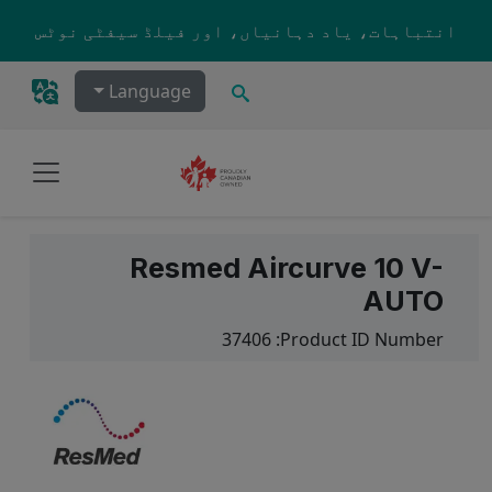
Skip to main content
انتباہات، یاد دہانیاں، اور فیلڈ سیفٹی نوٹس
تلاش کریں۔
Language
Resmed Aircurve 10 V-
AUTO
37406
Product ID Number: