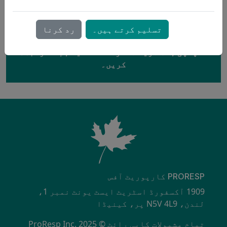
تسلیم کرتے ہیں۔
رد کرنا
دلچسپی ہے؟ مزید معلومات کے لیے ہم سے رابطہ
کریں۔
PRORESP کارپوریٹ آفس
1909 آکسفورڈ اسٹریٹ ایسٹ یونٹ نمبر 1،
لندن، N5V 4L9 پر، کینیڈا
تمام مشمولات کاپی رائٹ © ProResp Inc. 2025