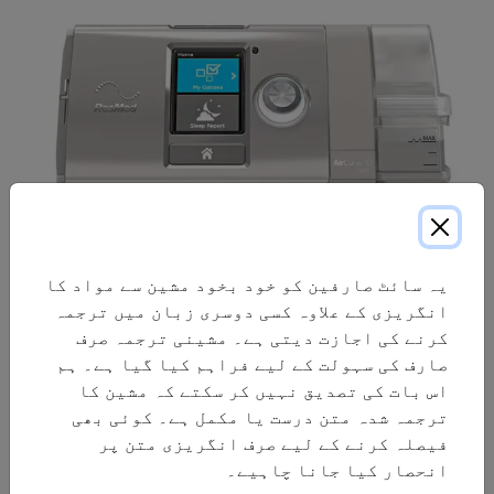
یہ سائٹ صارفین کو خود بخود مشین سے مواد کا
انگریزی کے علاوہ کسی دوسری زبان میں ترجمہ
AirCurve™ 10 V-Auto ایک خود کار طریقے سے ایڈجسٹ
کرنے کی اجازت دیتی ہے۔ مشینی ترجمہ صرف
کرنے والی بائل لیول مشین ہے۔ یہ اپنے الگورتھم
صارف کی سہولت کے لیے فراہم کیا گیا ہے۔ ہم
میں AutoSet™ الگورتھم اور Easy-breath waveform
اس بات کی تصدیق نہیں کر سکتے کہ مشین کا
دونوں کے آرام کا استعمال کرتا ہے تاکہ OSA کے
ترجمہ شدہ متن درست یا مکمل ہے۔ کوئی بھی
مریضوں کے لیے زیادہ دباؤ میں مدد فراہم کی جا
فیصلہ کرنے کے لیے صرف انگریزی متن پر
سکے۔
انحصار کیا جانا چاہیے۔