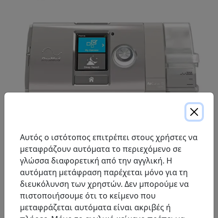
Αυτός ο ιστότοπος επιτρέπει στους χρήστες να
μεταφράζουν αυτόματα το περιεχόμενο σε
Το AirCurve™ 10 V-Auto είναι ένα μηχάνημα διπλής
γλώσσα διαφορετική από την αγγλική. Η
στάθμης με αυτόματη ρύθμιση. Χρησιμοποιεί την
αυτόματη μετάφραση παρέχεται μόνο για τη
άνεση τόσο του αλγορίθμου AutoSet™ όσο και της
διευκόλυνση των χρηστών. Δεν μπορούμε να
κυματομορφής Easy-Breathe στον αλγόριθμό του για
πιστοποιήσουμε ότι το κείμενο που
να προσφέρει μεγαλύτερη υποστήριξη πίεσης σε
μεταφράζεται αυτόματα είναι ακριβές ή
ασθενείς με OSA.