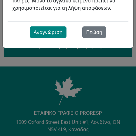
πλήρες. Μόνο το αγγλικό κείμενο πρέπει να
χρησιμοποιείται για τη λήψη αποφάσεων.
Αναγνώριση
Πτώση
Ενδιαφέρεστε; Επικοινωνήστε μαζί μας για
περισσότερες πληροφορίες;
ΕΤΑΙΡΙΚΌ ΓΡΑΦΕΊΟ PRORESP
1909 Oxford Street East Unit #1, Λονδίνο, ON
N5V 4L9, Καναδάς