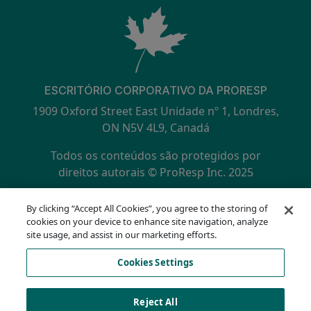
ESCRITÓRIO CORPORATIVO DA PRORESP
1909 Oxford Street East Unidade nº 1, Londres,
ON N5V 4L9, Canadá
Todos os conteúdos são protegidos por
direitos autorais © ProResp Inc. 2025
SECONDARY MENU
Certificado ISO 9001:2015 pela NQA
By clicking “Accept All Cookies”, you agree to the storing of
política de Privacidade
cookies on your device to enhance site navigation, analyze
Linha direta de conformidade
site usage, and assist in our marketing efforts.
Termos de Uso
Cookies Settings
AODA
Lista de cookies
Cookies Settings
Reject All