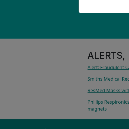
ALERTS,
Alert: Fraudulent 
Smiths Medical Rec
ResMed Masks with 
Phillips Respironi
magnets