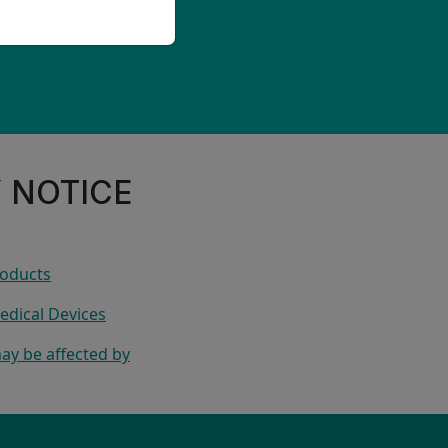
Y NOTICE
roducts
edical Devices
ay be affected by