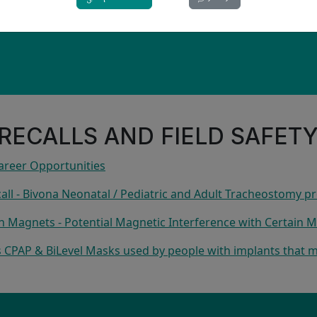
 RECALLS AND FIELD SAFET
Career Opportunities
all - Bivona Neonatal / Pediatric and Adult Tracheostomy p
Magnets - Potential Magnetic Interference with Certain M
cs CPAP & BiLevel Masks used by people with implants that m