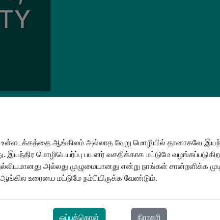
ETY
ைகள்
நிதி
சிகிச்சை அடிக்கடி கேட்கப்படும் கேள்விகள்
CPAP சிகிச்சை அடிக்கடி கேட்கப்படும் கேள்விகள்
ைத்துவக் குழு
 உள்ளடக்கத்தை ஆங்கிலம் அல்லாத வேறு மொழியில் தானாகவே இயந்த
. இயந்திர மொழிபெயர்ப்பு பயனர் வசதிக்காக மட்டுமே வழங்கப்படுகிற
துல்லியமானது அல்லது முழுமையானது என்று நாங்கள் சான்றளிக்க மு
் ஆங்கில உரையை மட்டுமே நம்பியிருக்க வேண்டும்.
ஒப்புக்கொள்
நிராகரி