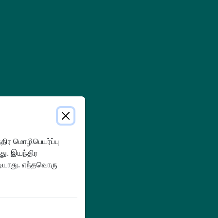
ிர மொழிபெயர்ப்பு
து. இயந்திர
டியாது. எந்தவொரு