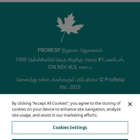
PRORESP நிறுவன அலுவலகம்
1909 ஆக்ஸ்போர்டு தெரு கிழக்கு அலகு #1, லண்டன்,
ON N5V 4L9, கனடா
அனைத்து உள்ளடக்கங்களும் பதிப்புரிமை © ProResp
Inc. 2025
SECONDARY MENU
NQA ஆல் ISO 9001:2015 சான்றளிக்கப்பட்டது
By clicking “Accept All Cookies”, you agree to the storing of
தனியுரிமைக் கொள்கை
cookies on your device to enhance site navigation, analyze
இணக்க ஹாட்லைன்
site usage, and assist in our marketing efforts.
பயன்பாட்டு விதிமுறைகள்
Cookies Settings
ஏஓடிஏ
குக்கீ பட்டியல்