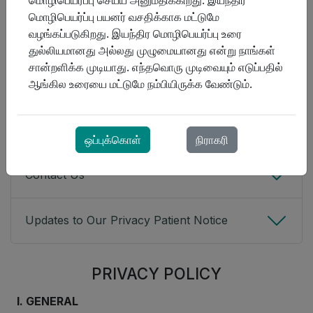
மொழிபெயர்ப்பு செய்ய அனுமதிக்கிறது. இயந்திர
மொழிபெயர்ப்பு பயனர் வசதிக்காக மட்டுமே
How We Collect, Use and Disclose Your
வழங்கப்படுகிறது. இயந்திர மொழிபெயர்ப்பு உரை
Personal Health Information
துல்லியமானது அல்லது முழுமையானது என்று நாங்கள்
சான்றளிக்க முடியாது. எந்தவொரு முடிவையும் எடுப்பதில்
Your Rights Regarding Personal Health
ஆங்கில உரையை மட்டுமே நம்பியிருக்க வேண்டும்.
Information
Complaints
ஒப்புக்கொள்
நிராகரி
Contact Us
Updates to Our Privacy Patient Notice
PRIVACY POLICY
I. GENERAL