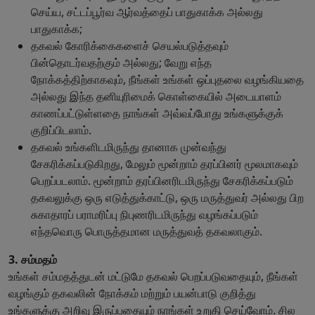
செய்ய, சட்டப்பூர்வ ஆர்வத்தைப் பாதுகாக்க அல்லது
பாதுகாக்க;
தகவல் கோரிக்கைகளைச் செயல்படுத்தவும்
பின்தொடர்வதற்கும் அல்லது; வேறு எந்த
நோக்கத்திற்காகவும், நீங்கள் உங்கள் ஒப்புதலை வழங்கியதை
அல்லது இந்த தனியுரிமைக் கொள்கையில் அடையாளம்
காணப்பட்டுள்ளதை நாங்கள் அவ்வப்போது உங்களுக்குக்
குறிப்பிடலாம்.
தகவல் உங்களிடமிருந்து தானாக முன்வந்து
சேகரிக்கப்படுகிறது, மேலும் மூன்றாம் தரப்பினர் மூலமாகவும்
பெறப்படலாம். மூன்றாம் தரப்பினரிடமிருந்து சேகரிக்கப்படும்
தகவலுக்கு ஒரு எடுத்துக்காட்டு, ஒரு மருத்துவர் அல்லது பிற
சுகாதாரப் பராமரிப்பு நிபுணரிடமிருந்து வழங்கப்படும்
எந்தவொரு பொருத்தமான மருத்துவத் தகவலாகும்.
3. சம்மதம்
உங்கள் சம்மதத்துடன் மட்டுமே தகவல் பெறப்படுவதையும், நீங்கள்
வழங்கும் தகவலின் நோக்கம் மற்றும் பயன்பாடு குறித்து
உங்களுக்கு அறிவு இருப்பதையும் நாங்கள் உறுதி செய்வோம். சில