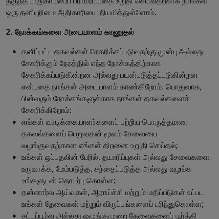
தகுந்த பாதுகாப்பைப் பராமரிப்பதை உறுதி செய்வதற்காக நாங்கள்
ஒரு தனியுரிமை அதிகாரியை நியமித்துள்ளோம்.
2. நோக்கங்களை அடையாளம் காணுதல்
தனிப்பட்ட தகவல்கள் சேகரிக்கப்படுவதற்கு முன்பு அல்லது
சேகரிக்கும் நேரத்தில் எந்த நோக்கத்திற்காக
சேகரிக்கப்படுகின்றன அல்லது பயன்படுத்தப்படுகின்றன
என்பதை நாங்கள் அடையாளம் காண்கிறோம். பொதுவாக,
பின்வரும் நோக்கங்களுக்காக நாங்கள் தகவல்களைச்
சேகரிக்கிறோம்:
எங்கள் வாடிக்கையாளர்களைப் பற்றிய பொருத்தமான
தகவல்களைப் பெறுவதன் மூலம் சேவையை
வழங்குவதற்கான எங்கள் திறனை உறுதி செய்தல்;
உங்கள் ஒப்புதலின் பேரில், தயாரிப்புகள் அல்லது சேவைகளை
உருவாக்க, மேம்படுத்த, சந்தைப்படுத்த அல்லது வழங்க
உங்களுடன் தொடர்பு கொள்ள;
தன்னார்வ ஆய்வுகள், ஆராய்ச்சி மற்றும் மதிப்பீடுகள் உட்பட
உங்கள் தேவைகள் மற்றும் விருப்பங்களைப் புரிந்துகொள்ள;
சட்டப்பூர்வ அல்லது ஒழுங்குமுறை தேவைகளைப் பூர்த்தி