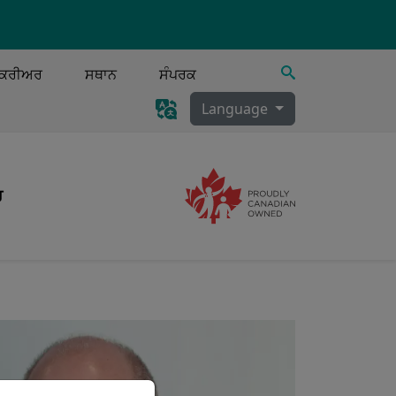
ਖੋਜ
ਕਰੀਅਰ
ਸਥਾਨ
ਸੰਪਰਕ
Language
ਰ
Image
ਸੀਕ੍ਰੇਸ਼ਨ ਕਲੀਅਰੈਂਸ