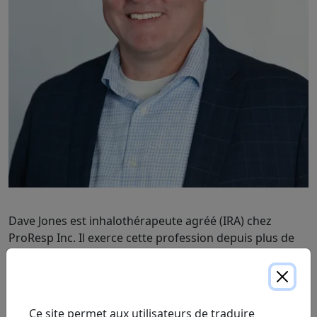
Dave Jones est inhalothérapeute agréé (IRA) chez
ProResp Inc. Il exerce cette profession depuis plus de
25 ans, d'abord en soins aigus, puis en milieu
communautaire. Dave a occupé des postes de direction
chez ProResp pendant plus de 15 ans et appuie
actuellement ProResp en tant que responsable des
Ce site permet aux utilisateurs de traduire