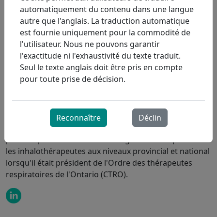
soins virtuels et de la pratique clinique. Il encadre et
automatiquement du contenu dans une langue
dirige l'équipe d'inhalothérapeutes dans la gestion
autre que l'anglais. La traduction automatique
innovante des maladies chroniques et les soins
est fournie uniquement pour la commodité de
respiratoires complexes.
l'utilisateur. Nous ne pouvons garantir
l'exactitude ni l'exhaustivité du texte traduit.
Le travail de Dave sur la plateforme de soins virtuels de
Seul le texte anglais doit être pris en compte
ProResp, aTouchAway, offre une approche essentielle
pour toute prise de décision.
pour offrir un modèle de soins hybride innovant et
accessible. Il travaille en étroite collaboration avec les
équipes afin d'élaborer des pratiques cliniques
exemplaires pour le modèle de soins virtuels de
Reconnaître
Déclin
ProResp, qui améliore les résultats et la communication
pour les patients et leur entourage. Dave a représenté
les inhalothérapeutes aux niveaux provincial et national
lorsqu'il était président de l'Ordre des thérapeutes
respiratoires de l'Ontario (CTRO).