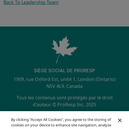
Back To Leadership Team
SIÈGE SOCIAL DE PRORESP
1909, rue Oxford Est, unité 1, London (Ontario)
N5V 4L9, Canada
Tous les contenus sont protégés par le droit
d'auteur © ProResp Inc. 2025
SECONDARY MENU
Certifié ISO 9001:2015 par NQA
By clicking “Accept All Cookies”, you agree to the storing of
politique de confidentialité
cookies on your device to enhance site navigation, analyze