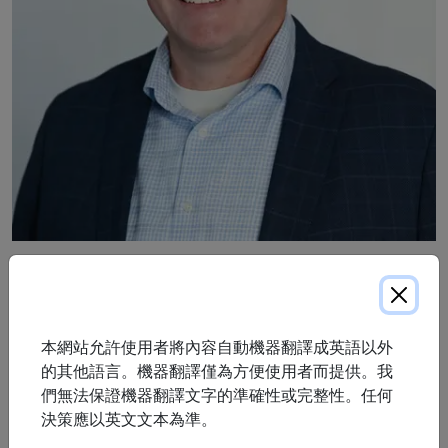
Dave Jones 是 ProResp Inc. 的註冊呼吸治療師 (RRT)。他
從事呼吸治療師工作超過 25 年，最初從事急診護理工作，
後來轉入社區醫療。 Dave 在過去 15 年多的時間裡一直在
本網站允許使用者將內容自動機器翻譯成英語以外
ProResp 擔任領導職務，目前擔任企業虛擬護理和臨床實踐
的其他語言。機器翻譯僅為方便使用者而提供。我
負責人，為 ProResp 提供支持，指導和領導呼吸治療團隊開
們無法保證機器翻譯文字的準確性或完整性。任何
展創新型慢性病管理和複雜呼吸護理。
決策應以英文文本為準。
Dave 在 ProResp 的虛擬護理平台 aTouchAway 上的工