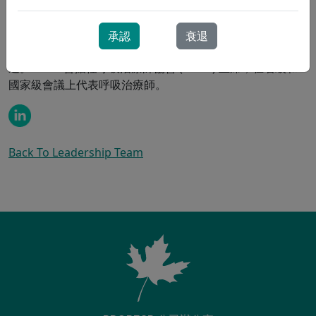
作，為提供創新且易於理解的混合護理模式提供了至關重要
的方法。他與團隊緊密合作，為 ProResp 的虛擬護理模式開
承認
衰退
發臨床最佳實踐，以改善患者及其護理圈的治療效果和溝
通。 Dave 曾擔任呼吸治療師協會 (CRTO) 主席，在省級和
國家級會議上代表呼吸治療師。
Back To Leadership Team