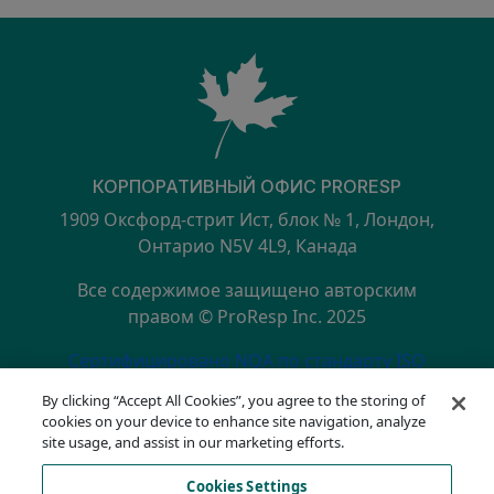
КОРПОРАТИВНЫЙ ОФИС PRORESP
1909 Оксфорд-стрит Ист, блок № 1, Лондон,
Онтарио N5V 4L9, Канада
Все содержимое защищено авторским
правом © ProResp Inc. 2025
SECONDARY MENU
Сертифицировано NQA по стандарту ISO
9001:2015
By clicking “Accept All Cookies”, you agree to the storing of
политика конфиденциальности
cookies on your device to enhance site navigation, analyze
Горячая линия по вопросам соответствия
site usage, and assist in our marketing efforts.
Условия эксплуатации
Cookies Settings
АОДА