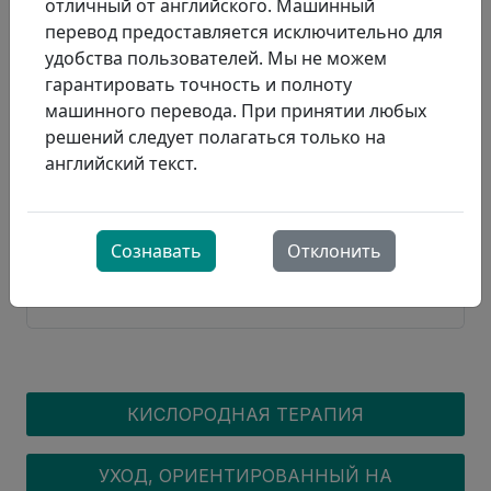
отличный от английского. Машинный
продолжать курить?
перевод предоставляется исключительно для
удобства пользователей. Мы не можем
Кто имеет право на финансирование
гарантировать точность и полноту
кислородной терапии через
машинного перевода. При принятии любых
Министерство здравоохранения и
решений следует полагаться только на
долгосрочного ухода провинции
Онтарио (MOHLTC)?
английский текст.
Какие расходы покрываются?
Сознавать
Отклонить
Каковы медицинские критерии?
OXYGEN MENU
КИСЛОРОДНАЯ ТЕРАПИЯ
УХОД, ОРИЕНТИРОВАННЫЙ НА