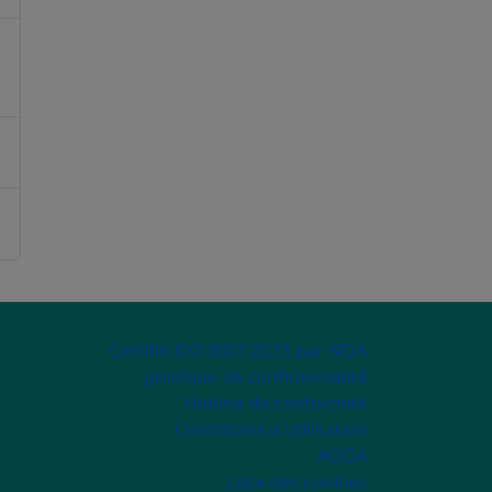
ECONDARY MENU
Certifié ISO 9001:2015 par NQA
politique de confidentialité
Hotline de conformité
Conditions d'utilisation
AODA
Liste des cookies