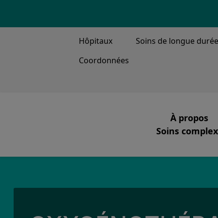
TOP MENU
Hôpitaux
Soins de longue duré
Coordonnées
MAIN ME
À propos
Soins complexe
Notre miss
Ventilation, tr
Ce que nou
Notre équi
Notre histo