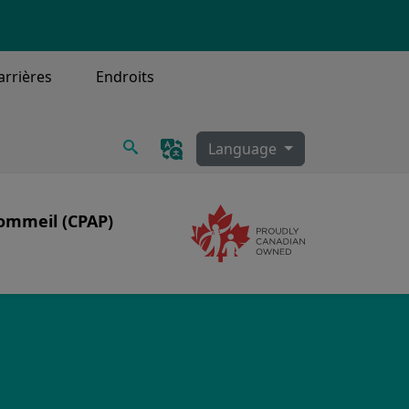
arrières
Endroits
Recherche
Language
ommeil (CPAP)
Image
eil
ettoyage CPAP