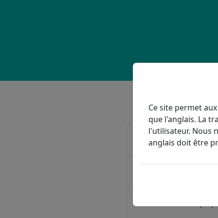
Ce site permet aux
que l'anglais. La 
l'utilisateur. Nous 
Qu'est-ce que l'oxyg
anglais doit être p
Quels sont les avanta
Comment saurai-je que