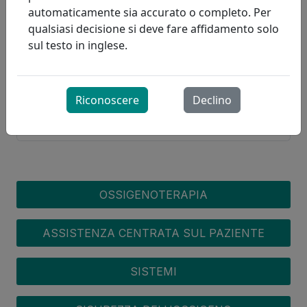
l'ossigenoterapia tramite il Ministero della
automaticamente sia accurato o completo. Per
Salute e dell'Assistenza a Lungo Termine
qualsiasi decisione si deve fare affidamento solo
dell'Ontario (MOHLTC)?
sul testo in inglese.
Quali spese sono coperte?
Riconoscere
Declino
Quali sono i criteri medici?
OXYGEN MENU
OSSIGENOTERAPIA
ASSISTENZA CENTRATA SUL PAZIENTE
SISTEMI