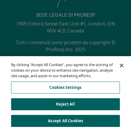
SEDE LEGALE DI PRORESP
1909 Oxford Street East Unit #1, London, ON
N5V 4L9, Canada
Tutti i contenuti sono protetti da copyright ©
ProResp Inc. 2025
SECONDARY MENU
Certificato ISO 9001:2015 da NQA
By clicking “Accept All Cookies”, you agree to the storing of
politica sulla riservatezza
cookies on your device to enhance site navigation, analyze
Linea diretta per la conformità
site usage, and assist in our marketing efforts.
Termini di utilizzo
Cookies Settings
AODA
Elenco dei cookie
Cookies Settings
Reject All
Accept All Cookies