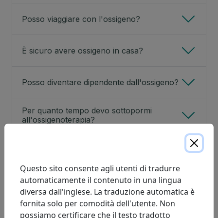
Posso viaggiare con l'ossigeno?
È sicuro avere ossigeno in casa?
Posso diventare dipendente dall'ossigeno?
Per quanto tempo devo sottopormi
all'ossigenoterapia?
Gli effetti dell'ossigeno cessano di essere
efficaci dopo un uso prolungato?
Questo sito consente agli utenti di tradurre
automaticamente il contenuto in una lingua
L'ossigenoterapia mi permetterà di
continuare a fumare?
diversa dall'inglese. La traduzione automatica è
fornita solo per comodità dell'utente. Non
Chi ha diritto al finanziamento per
possiamo certificare che il testo tradotto