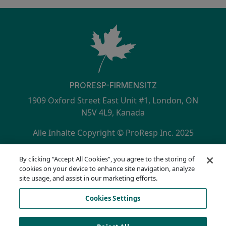
PRORESP-FIRMENSITZ
1909 Oxford Street East Unit #1, London, ON
N5V 4L9, Kanada
Alle Inhalte Copyright © ProResp Inc. 2025
SECONDARY MENU
ISO 9001:2015 zertifiziert durch NQA
By clicking “Accept All Cookies”, you agree to the storing of
Datenschutzrichtlinie
cookies on your device to enhance site navigation, analyze
Compliance Hotline
site usage, and assist in our marketing efforts.
Nutzungsbedingungen
Cookies Settings
AODA
Cookie-Liste
Cookies Settings