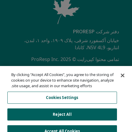
دفتر شرکت PRORESP
خیابان آکسفورد شرقی، پلاک ۱۹۰۹، واحد ۱، لندن،
انتاریو، N5V 4L9، کانادا
تمامی محتوا کپی‌رایت © ProResp Inc. 2025
SECONDARY MENU
دارای گواهینامه ISO 9001:2015 از NQA
By clicking “Accept All Cookies”, you agree to the storing of
سیاست حفظ حریم خصوصی
cookies on your device to enhance site navigation, analyze
خط تلفن انطباق
site usage, and assist in our marketing efforts.
شرایط استفاده
Cookies Settings
AODA
فهرست کوکی‌ها
Cookies Settings
Reject All
Accept All Cookies