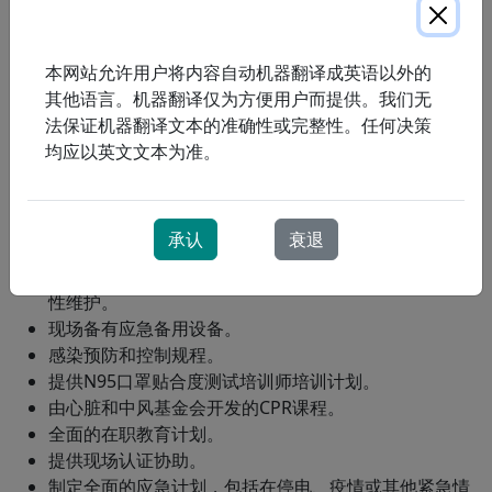
统
。
以人为本的呼吸护理
当地
注册呼吸治疗师
和技术人员提供 24/7 全天候现场
本网站允许用户将内容自动机器翻译成英语以外的
支持，以满足紧急需求。
其他语言。机器翻译仅为方便用户而提供。我们无
定期对居民进行后续评估，包括血氧饱和度测试。
法保证机器翻译文本的准确性或完整性。任何决策
将临床评估和建议记录在健康档案中。
均应以英文文本为准。
完成氧气资金评估和申请。
为接受氧疗的居民制定旅行计划（如适用）。
提供全面的呼吸设备和临床支持，包括气雾剂治疗、
承认
衰退
CPAP、BiPAP、辅助通气、吸痰、血氧饱和度监测。
由经过严格培训、厂家授权的技术人员进行维修和预防
性维护。
现场备有应急备用设备。
感染预防和控制规程。
提供N95口罩贴合度测试培训师培训计划。
由心脏和中风基金会开发的CPR课程。
全面的在职教育计划。
提供现场认证协助。
制定全面的应急计划，包括在停电、疫情或其他紧急情