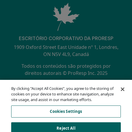
ESCRITÓRIO CORPORATIVO DA PRORESP
1909 Oxford Street East Unidade nº 1, Londres,
ON N5V 4L9, Canadá
Todos os conteúdos são protegidos por
direitos autorais © ProResp Inc. 2025
SECONDARY MENU
Certificado ISO 9001:2015 pela NQA
By clicking “Accept All Cookies”, you agree to the storing of
política de Privacidade
cookies on your device to enhance site navigation, analyze
Linha direta de conformidade
site usage, and assist in our marketing efforts.
Termos de Uso
Cookies Settings
AODA
Lista de cookies
Cookies Settings
Reject All