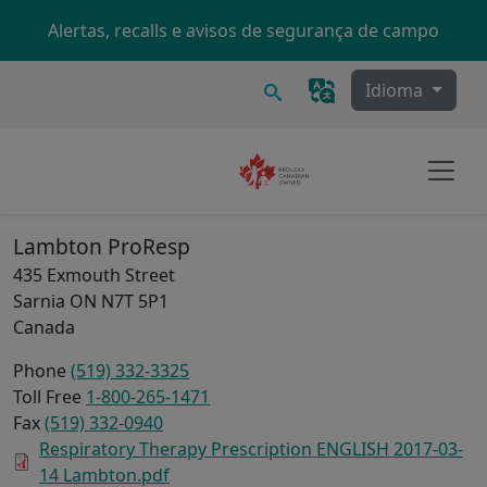
Skip to main content
Alertas, recalls e avisos de segurança de campo
Procurar
Idioma
Lambton ProResp
435 Exmouth Street
Sarnia
ON
N7T 5P1
Canada
Phone
(519) 332-3325
Toll Free
1-800-265-1471
Fax
(519) 332-0940
Respiratory Therapy Prescription ENGLISH 2017-03-
14 Lambton.pdf