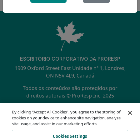
ESCRITÓRIO CORPORATIVO DA PRORESP
1909 Oxford Street East Unidade nº 1, Londres,
ON N5V 4L9, Canadá
Todos os conteúdos são protegidos por
direitos autorais © ProResp Inc. 2025
SECONDARY MENU
Certificado ISO 9001:2015 pela NQA
By clicking “Accept All Cookies”, you agree to the storing of
política de Privacidade
cookies on your device to enhance site navigation, analyze
Linha direta de conformidade
site usage, and assist in our marketing efforts.
Termos de Uso
Cookies Settings
AODA