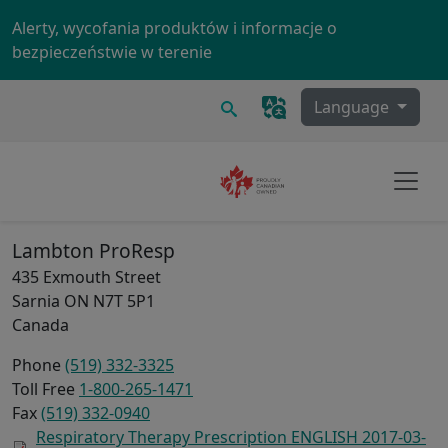
Skip to main content
Alerty, wycofania produktów i informacje o
bezpieczeństwie w terenie
Szukaj
Language
Lambton ProResp
435 Exmouth Street
Sarnia
ON
N7T 5P1
Canada
Phone
(519) 332-3325
Toll Free
1-800-265-1471
Fax
(519) 332-0940
Respiratory Therapy Prescription ENGLISH 2017-03-