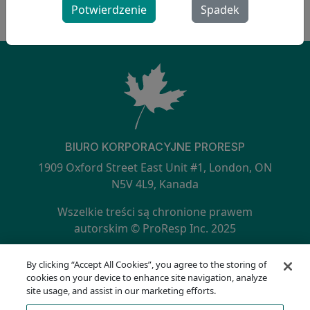
Potwierdzenie
Spadek
BIURO KORPORACYJNE PRORESP
1909 Oxford Street East Unit #1, London, ON
N5V 4L9, Kanada
Wszelkie treści są chronione prawem
autorskim © ProResp Inc. 2025
SECONDARY MENU
Certyfikat ISO 9001:2015 wydany przez NQA
By clicking “Accept All Cookies”, you agree to the storing of
Polityka prywatności
cookies on your device to enhance site navigation, analyze
Infolinia zgodności
site usage, and assist in our marketing efforts.
Warunki korzystania