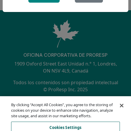
OFICINA CORPORATIVA DE PRORESP
1909 Oxford Street East Unidad n.° 1, Londres,
ON N5V 4L9, Canadá
Todos los contenidos son propiedad intelectual
© ProResp Inc. 2025
SECONDARY MENU
Certificación ISO 9001:2015 por NQA
By clicking “Accept All Cookies”, you agree to the storing of
política de privacidad
cookies on your device to enhance site navigation, analyze
Línea directa de cumplimiento
site usage, and assist in our marketing efforts.
Condiciones de uso
Cookies Settings
AODA