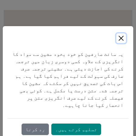
یہ سائٹ صارفین کو خود بخود مشین سے مواد کا
انگریزی کے علاوہ کسی دوسری زبان میں ترجمہ
کرنے کی اجازت دیتی ہے۔ مشینی ترجمہ صرف
صارف کی سہولت کے لیے فراہم کیا گیا ہے۔ ہم
اس بات کی تصدیق نہیں کر سکتے کہ مشین کا
ترجمہ شدہ متن درست یا مکمل ہے۔ کوئی بھی
فیصلہ کرنے کے لیے صرف انگریزی متن پر
انحصار کیا جانا چاہیے۔
تسلیم کرتے ہیں۔
رد کرنا