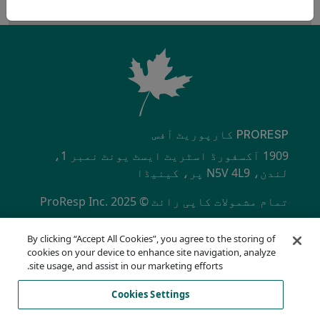
PRORESP کارپوریٹ آفس
1909 آکسفورڈ اسٹریٹ ایسٹ یونٹ نمبر 1،
لندن، N5V 4L9 پر، کینیڈا
تمام مشمولات کاپی رائٹ © ProResp Inc. 2025
SECONDARY MENU
ISO 9001:2015 NQA سے تصدیق شدہ
By clicking “Accept All Cookies”, you agree to the storing of
رازداری کی پالیسی
cookies on your device to enhance site navigation, analyze
تعمیل ہاٹ لائن
site usage, and assist in our marketing efforts.
استعمال کی شرائط
Cookies Settings
اے او ڈی اے
کوکیز کی فہرست