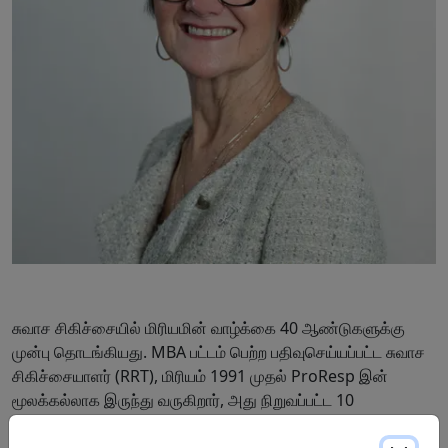
சுவாச சிகிச்சையில் மிரியமின் வாழ்க்கை 40 ஆண்டுகளுக்கு
முன்பு தொடங்கியது. MBA பட்டம் பெற்ற பதிவுசெய்யப்பட்ட சுவாச
சிகிச்சையாளர் (RRT), மிரியம் 1991 முதல் ProResp இன்
மூலக்கல்லாக இருந்து வருகிறார், அது நிறுவப்பட்ட 10
ஆண்டுகளுக்குப் பிறகுதான் நிறுவனத்தில் சேர்ந்தார்.
அப்போதிருந்து, ProResp இன் வளர்ச்சியில் மிரியம் ஒரு உந்து