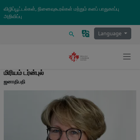
Skip to main content
விழிப்பூட்டல்கள், நினைவுகூரல்கள் மற்றும் களப் பாதுகாப்பு
அறிவிப்பு
தேடல்
Language
மிரியம் டர்ன்புல்
ஜனாதிபதி
Image