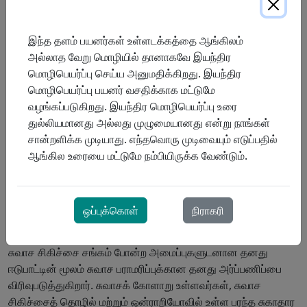
சக்தியாக இருந்து வருகிறார், நோயாளி பராமரிப்புக்கான அவரது
அசைக்க முடியாத அர்ப்பணிப்பை நிறுவனத்தின் ஒவ்வொரு
இந்த தளம் பயனர்கள் உள்ளடக்கத்தை ஆங்கிலம்
அம்சத்திலும் கொண்டு வருகிறார்.
அல்லாத வேறு மொழியில் தானாகவே இயந்திர
மொழிபெயர்ப்பு செய்ய அனுமதிக்கிறது. இயந்திர
மிரியம் தனது பதவிக் காலம் முழுவதும், இரக்கமுள்ள
மொழிபெயர்ப்பு பயனர் வசதிக்காக மட்டுமே
தலைமைத்துவத்தின் மரபை உருவாக்கியுள்ளார்.
வழங்கப்படுகிறது. இயந்திர மொழிபெயர்ப்பு உரை
நோயாளிகளுக்கும் அவர்களது குடும்பங்களுக்கும் சிறப்பாக
துல்லியமானது அல்லது முழுமையானது என்று நாங்கள்
சேவை செய்வது ஒரு பாக்கியம் மற்றும் பொறுப்பு என்பதைப்
சான்றளிக்க முடியாது. எந்தவொரு முடிவையும் எடுப்பதில்
புரிந்துகொண்டு அவர் ProResp இன் குழுக்களை
ஆங்கில உரையை மட்டுமே நம்பியிருக்க வேண்டும்.
வழிநடத்துகிறார். மூத்த தலைமையிலிருந்து முன்னணி சுகாதார
மற்றும் ஆதரவு குழுக்கள் வரை, அர்த்தமுள்ள மாற்றத்தை
ஏற்படுத்துவதற்கான பகிரப்பட்ட அர்ப்பணிப்பை அவர்
ஊக்குவிக்கிறார்.
ஒப்புக்கொள்
நிராகரி
மிரியம் நுரையீரல் சுகாதார அறக்கட்டளை மற்றும் ஒன்ராறியோவின்
சுவாச சிகிச்சை சங்கம் போன்ற அமைப்புகளுடனான தனது
ஈடுபாட்டின் மூலம் சுவாச பராமரிப்புக்கான தனது அர்ப்பணிப்பை
விரிவுபடுத்துகிறார். சுவாசக் கோளாறு உள்ளவர்கள், சுவாச
சிகிச்சைத் தொழில் மற்றும் ஒன்ராறியோவில் உள்ள பரந்த சுகாதார