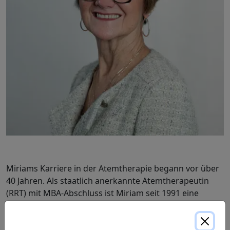
Miriams Karriere in der Atemtherapie begann vor über
40 Jahren. Als staatlich anerkannte Atemtherapeutin
(RRT) mit MBA-Abschluss ist Miriam seit 1991 eine
tragende Säule von ProResp. Sie trat dem
Unternehmen nur 10 Jahre nach seiner Gründung bei.
Seitdem ist Miriam eine treibende Kraft für das