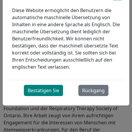
Wachstum von ProResp und bringt ihr unermüdliches
Diese Website ermöglicht den Benutzern die
Engagement für die Patientenversorgung in alle
automatische maschinelle Übersetzung von
Bereiche des Unternehmens ein.
Inhalten in eine andere Sprache als Englisch. Die
maschinelle Übersetzung dient lediglich der
Während ihrer Amtszeit hat Miriam ein Vermächtnis
Benutzerfreundlichkeit. Wir können nicht
mitfühlender Führung geschaffen. Sie leitet die Teams
bestätigen, dass der maschinell übersetzte Text
von ProResp mit dem Verständnis, dass es ein Privileg
korrekt oder vollständig ist. Sie sollten sich bei
und eine Verantwortung ist, Patienten und deren
Ihren Entscheidungen ausschließlich auf den
Familien gut zu betreuen. Von der Führungsebene bis
englischen Text verlassen.
hin zu den Gesundheits- und Supportteams an
vorderster Front inspiriert sie das gemeinsame
Engagement, einen sinnvollen Unterschied zu machen.
Bestätigen Sie
Rückgang
Miriam engagiert sich in der Atemtherapie und
engagiert sich in Organisationen wie der Lung Health
Foundation und der Respiratory Therapy Society of
Ontario. Ihre Arbeit zeugt von ihrem aufrichtigen
Engagement für die Interessen von Menschen mit
Atemwegserkrankungen, für den Beruf der