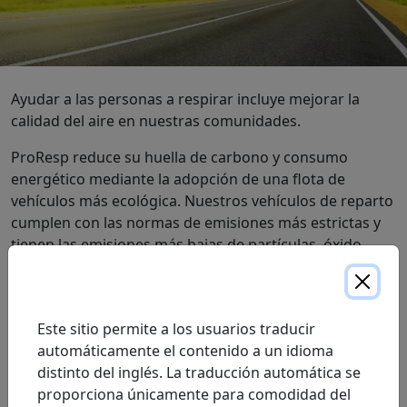
Ayudar a las personas a respirar incluye mejorar la
calidad del aire en nuestras comunidades.
ProResp reduce su huella de carbono y consumo
energético mediante la adopción de una flota de
vehículos más ecológica. Nuestros vehículos de reparto
cumplen con las normas de emisiones más estrictas y
tienen las emisiones más bajas de partículas, óxido
nitroso y dióxido de carbono entre los vehículos de
tamaño similar en circulación. Nuestra flota de
vehículos para profesionales de la salud incluye
Este sitio permite a los usuarios traducir
vehículos de pasajeros ecoEnergy, galardonados y de
automáticamente el contenido a un idioma
bajo consumo.
distinto del inglés. La traducción automática se
ProResp está orgulloso de nuestro compromiso
proporciona únicamente para comodidad del