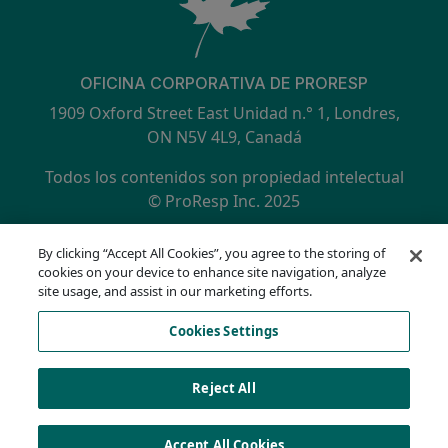
OFICINA CORPORATIVA DE PRORESP
1909 Oxford Street East Unidad n.° 1, Londres,
ON N5V 4L9, Canadá
Todos los contenidos son propiedad intelectual
© ProResp Inc. 2025
SECONDARY MENU
Certificación ISO 9001:2015 por NQA
By clicking “Accept All Cookies”, you agree to the storing of
política de privacidad
cookies on your device to enhance site navigation, analyze
Línea directa de cumplimiento
site usage, and assist in our marketing efforts.
Condiciones de uso
Cookies Settings
AODA
Lista de cookies
Cookies Settings
Reject All
Accept All Cookies