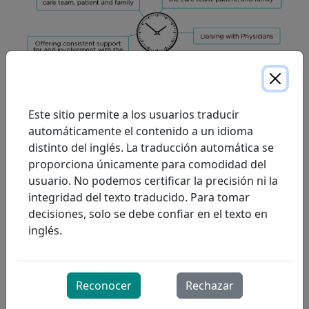
PRE-ALTA
Este sitio permite a los usuarios traducir
En colaboración con el hospital, el Terapeuta
automáticamente el contenido a un idioma
Respiratorio Comunitario:
distinto del inglés. La traducción automática se
proporciona únicamente para comodidad del
Capacita al equipo de atención comunitaria
usuario. No podemos certificar la precisión ni la
específico para el cuidado respiratorio y el
integridad del texto traducido. Para tomar
manejo de ventiladores en la comunidad.
decisiones, solo se debe confiar en el texto en
Recibe las órdenes necesarias de atención
inglés.
respiratoria comunitaria y aprende las
expectativas del médico más responsable.
Involucra a la familia, al paciente y a los
Reconocer
Rechazar
cuidadores informales en una formación que
complementa la formación del equipo de UCI