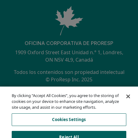
OFICINA CORPORATIVA DE PRORESP
1909 Oxford Street East Unidad n.° 1, Londres,
ON N5V 4L9, Canadá
Todos los contenidos son propiedad intelectual
© ProResp Inc. 2025
SECONDARY MENU
Certificación ISO 9001:2015 por NQA
By clicking “Accept All Cookies”, you agree to the storing of
política de privacidad
cookies on your device to enhance site navigation, analyze
Línea directa de cumplimiento
site usage, and assist in our marketing efforts.
Condiciones de uso
Cookies Settings
AODA
Lista de cookies
Cookies Settings
Reject All