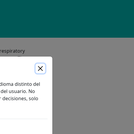
respiratory
no cure. These
dioma distinto del
del usuario. No
r decisiones, solo
ough they