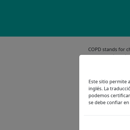
COPD stands for ch
symptoms (cough an
symptoms are the r
C
hronic – It d
Este sitio permite
O
bstructive – 
inglés. La traduc
P
ulmonary – In
podemos certificar 
D
isease – Illne
se debe confiar en 
The two major for
frequently coexist.