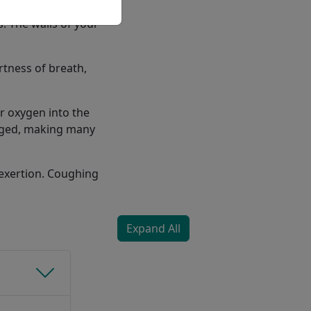
s cigarette smoke.
. The walls of your
rtness of breath,
fer oxygen into the
aged, making many
exertion. Coughing
Expand All