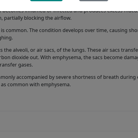
s
is most commonly brought on by constant irritants such a
ay becomes inflamed or infected and produces excess mucus
, partially blocking the airflow.
 is common. The condition develops over time, causing sho
hing.
s the alveoli, or air sacs, of the lungs. These air sacs trans
arbon dioxide out. With emphysema, the sacs become dam
transfer gases.
only accompanied by severe shortness of breath during 
t as common with emphysema.