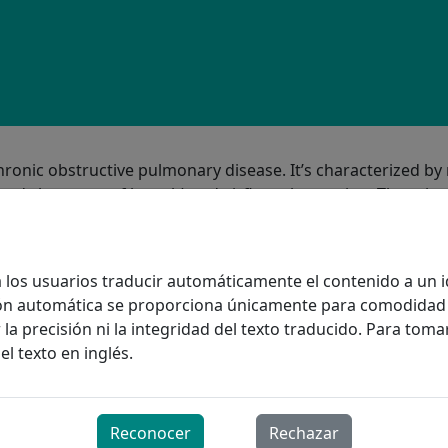
ronic obstructive pulmonary disease. It’s characterized by 
d shortness of breath) and airflow obstruction. There is 
esult of damage to the lungs over many years.
oesn’t go away (long-term)
 a los usuarios traducir automáticamente el contenido a un i
Partly blocked
ción automática se proporciona únicamente para comodidad 
 the lungs
la precisión ni la integridad del texto traducido. Para toma
ss
el texto en inglés.
ms of COPD include chronic bronchitis and emphysema, th
Reconocer
Rechazar