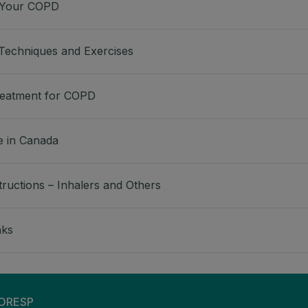
 Your COPD
Techniques and Exercises
reatment for COPD
e in Canada
tructions – Inhalers and Others
nks
S
RORESP