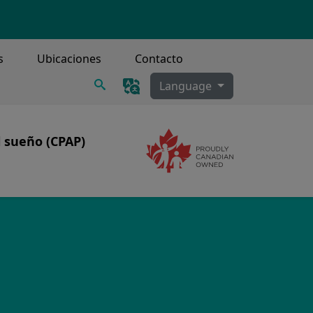
s
Ubicaciones
Contacto
Buscar
Language
l sueño (CPAP)
Image
Image
sueño
AP
limpieza de CPAP
 CPAP