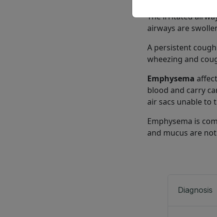
Chronic Bronchiti
The irritated airw
airways are swollen
A persistent cough
wheezing and coug
Emphysema
affect
blood and carry c
air sacs unable to 
Emphysema is comm
and mucus are no
Diagnosis