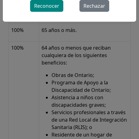
Reconocer
Rechazar
Cobertura
Elegibilidad
100%
65 años o más.
100%
64 años o menos que reciban
cualquiera de los siguientes
beneficios:
Obras de Ontario;
Programa de Apoyo a la
Discapacidad de Ontario;
Asistencia a niños con
discapacidades graves;
Servicios profesionales a través
de una Red Local de Integración
Sanitaria (RLIS); o
Residente de un hogar de