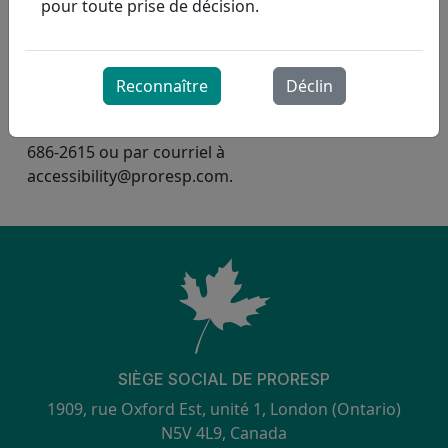
pour toute prise de décision.
Pour plus d'informations sur cette politique ou ce
plan d'accessibilité, ou pour demander ce
Reconnaître
Déclin
document dans un format accessible ou alternatif,
veuillez contacter les ressources humaines au 519-
686-2615 ou par courriel à
accessibility@proresp.com.
SIÈGE SOCIAL DE PRORESP
1909, rue Oxford Est, unité 1, London (Ontario)
N5V 4L9, Canada