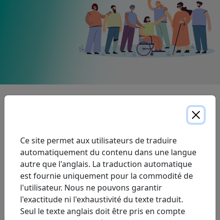
Expand All
Politique d'accessibilité du service client
Ce site permet aux utilisateurs de traduire
automatiquement du contenu dans une langue
autre que l'anglais. La traduction automatique
Rapport de conformité en matière
d'accessibilité
est fournie uniquement pour la commodité de
l'utilisateur. Nous ne pouvons garantir
l'exactitude ni l'exhaustivité du texte traduit.
Plan d'accessibilité pluriannuel ProResp
AODA
Seul le texte anglais doit être pris en compte