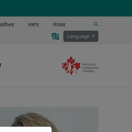
ਖੋਜ
ਕਰੀਅਰ
ਸਥਾਨ
ਸੰਪਰਕ
Language
ਰ
Image
ਸੀਕ੍ਰੇਸ਼ਨ ਕਲੀਅਰੈਂਸ