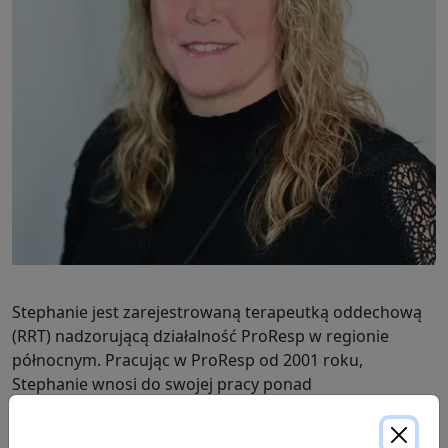
Stephanie jest zarejestrowaną terapeutką oddechową
(RRT) nadzorującą działalność ProResp w regionie
północnym. Pracując w ProResp od 2001 roku,
Stephanie wnosi do swojej pracy ponad
dwudziestoletnie doświadczenie i przywództwo. Od
środowisk miejskich, przez społeczności wiejskie, po