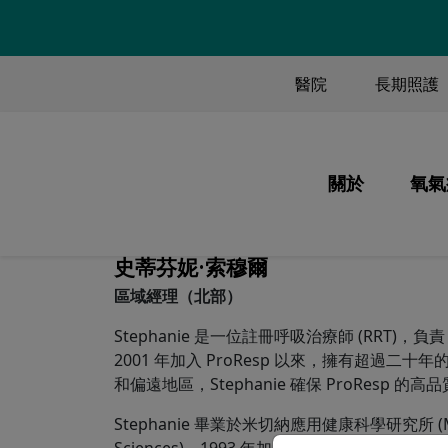
TOP MENU
醫院
長期照護
MAIN M
關於
氧氣
我們的使命和
氧
史蒂芬妮·索穆爾
我們做什麼
以
區域經理（北部）
我們的員工
系
Stephanie 是一位註冊呼吸治療師 (RRT)，負責 
我們的歷史
氧
2001 年加入 ProResp 以來，擁有超過
和偏遠地區，Stephanie 確保 ProResp
我們的品質
旅
Stephanie 畢業於米切納應用健康科學研究所 (Michene
我們的合作夥
資
Sciences)，1993 年加入多倫多大學健康網絡總醫院 (U