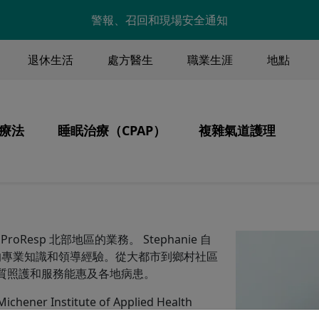
Skip to main content
警報、召回和現場安全通知
退休生活
處方醫生
職業生涯
地點
ENU
療法
睡眠治療（CPAP）
複雜氣道護理
Image
Image
Image
核心價值觀
氣治療
產品
通氣、氣管切開、分
病人為中心的護理
睡眠呼吸中止症
統
持續性氣道正壓通氣療法
Image
ProResp 北部地區的業務。 Stephanie 自
氣安全
CPAP 保養與清潔
二十年的專業知識和領導經驗。從大都市到鄉村社區
 的高品質照護和服務能惠及各地病患。
行
攜帶 CPAP 旅行
r Institute of Applied Health
伴
金
資金
niversity Health Network –