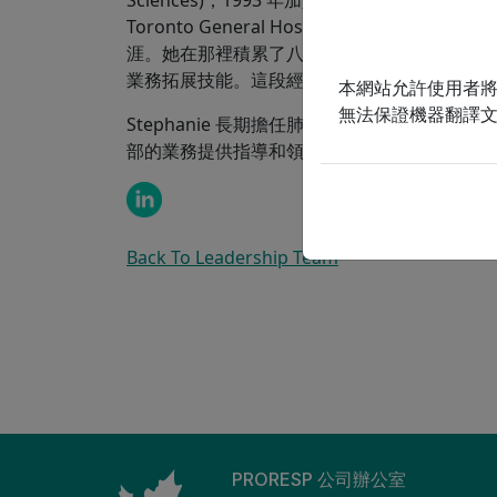
Toronto General Hospital)，擔任呼
社區參與
氧
涯。她在那裡積累了八年的急診護理經驗，之
綠色環境
CO
業務拓展技能。這段經歷促使她在 ProResp
本網站允許使用者
無法保證機器翻譯
我們的高階領
Stephanie 長期擔任肺部健康基金會及其他本
部的業務提供指導和領導，致力於創造優化患
Back To Leadership Team
PRORESP 公司辦公室