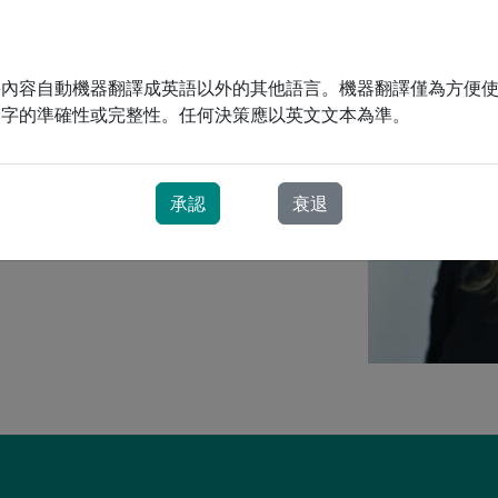
吸治療 (RRT) 工作人員，開啟了她的呼吸治療職業生
氣治療常見問題解答
CPAP 治療常見問題解答
後創辦了一家小公司，並在那裡積累了管理和
PD
 從事業務拓展和臨床領導工作。
將內容自動機器翻譯成英語以外的其他語言。機器翻譯僅為方便
文字的準確性或完整性。任何決策應以英文文本為準。
導團隊
地計畫的志工。她為 ProResp 在安大略省北
者護理體驗的文化。
承認
衰退
S