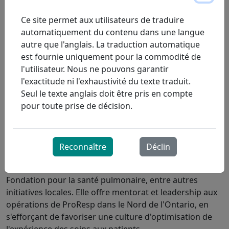
ProResp soient offerts aux patients, où qu'ils se
trouvent.
Ce site permet aux utilisateurs de traduire
automatiquement du contenu dans une langue
Diplômée de l'Institut Michener des sciences de la santé
autre que l'anglais. La traduction automatique
appliquées, Stephanie a débuté sa carrière en
est fournie uniquement pour la commodité de
inhalothérapie en tant qu'inhalothérapeute au sein du
l'utilisateur. Nous ne pouvons garantir
Réseau universitaire de santé – Hôpital général de
l'exactitude ni l'exhaustivité du texte traduit.
Toronto en 1993. Elle y a acquis huit ans d'expérience en
Seul le texte anglais doit être pris en compte
soins actifs avant de fonder une petite entreprise où
pour toute prise de décision.
elle a acquis des compétences en gestion et en
développement des affaires. Cette expérience l'a incitée
à poursuivre une carrière en développement des
Reconnaître
Déclin
affaires et en leadership clinique chez ProResp.
Stéphanie est bénévole depuis longtemps auprès de la
Fondation pour la santé pulmonaire, entre autres
initiatives locales. Elle offre mentorat et leadership aux
opérations de ProResp dans le Nord de l'Ontario, en
s'efforçant de favoriser une culture d'optimisation de
l'expérience des soins aux patients.