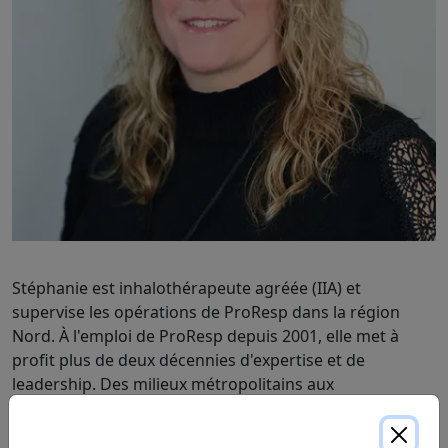
Stéphanie est inhalothérapeute agréée (IIA) et
supervise les opérations de ProResp dans la région
Nord. À l'emploi de ProResp depuis 2001, elle met à
profit plus de deux décennies d'expertise et de
leadership. Des milieux métropolitains aux
communautés rurales et aux régions éloignées, elle
veille à ce que les soins et services de haute qualité de