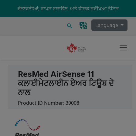
Skip to main content
ਚੇਤਾਵਨੀਆਂ, ਵਾਪਸ ਬੁਲਾਉਣ, ਅਤੇ ਫੀਲਡ ਸੁਰੱਖਿਆ ਨੋਟਿਸ
ਖੋਜ
Language
ResMed AirSense 11
ਕਲਾਈਮੇਟਲਾਈਨ ਏਅਰ ਟਿਊਬ ਦੇ
ਨਾਲ
Product ID Number:
39008