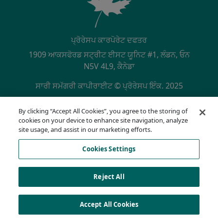
ਪ੍ਰੋਰੇਸਪ ਕਾਰਪੋਰੇਟ ਦਫਤਰ
1909 ਆਕਸਫੋਰਡ ਸਟ੍ਰੀਟ ਈਸਟ ਯੂਨਿਟ #1, ਲੰਡਨ, ਓਨ
N5V 4L9, ਕੈਨੇਡਾ
ਸਾਰੀ ਸਮੱਗਰੀ ਕਾਪੀਰਾਈਟ © ਪ੍ਰੋਰੇਸਪ ਇੰਕ. 2025
SECONDARY MENU
NQA ਦੁਆਰਾ ਪ੍ਰਮਾਣਿਤ ISO 9001:2015
By clicking “Accept All Cookies”, you agree to the storing of
ਪਰਾਈਵੇਟ ਨੀਤੀ
cookies on your device to enhance site navigation, analyze
ਪਾਲਣਾ ਹੌਟਲਾਈਨ
site usage, and assist in our marketing efforts.
ਵਰਤੋ ਦੀਆਂ ਸ਼ਰਤਾਂ
Cookies Settings
ਏਓਡੀਏ
ਕੂਕੀ ਸੂਚੀ
Cookies Settings
Reject All
Accept All Cookies