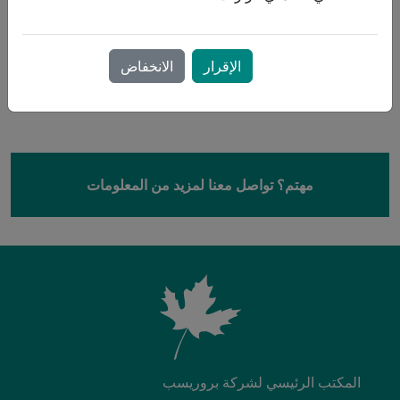
عند استخدامه مع جهاز الترطيب الساخن HumidAir™ من
ResMed وأنبوب ClimateLineAir™ الساخن، يوفر AirSense 11
الإقرار
الانخفاض
العلاج عند مستويات درجة الحرارة والرطوبة الأكثر راحة.
مهتم؟ تواصل معنا لمزيد من المعلومات
المكتب الرئيسي لشركة بروريسب