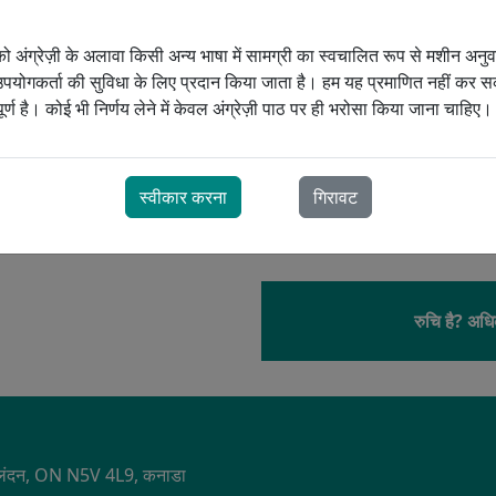
यह उपकरण सेटअप और थेरेपी अनुकूलन 
सीजन थेरेपी FAQ
सीपीएपी थेरेपी अक्सर पूछे जाने वाले प्रश्न
डिजिटल सपोर्ट सुविधाओं के साथ जोड़त
 अंग्रेज़ी के अलावा किसी अन्य भाषा में सामग्री का स्वचालित रूप से मशीन अनु
OPD
करने में मदद करने के लिए अनुकूलित
योगकर्ता की सुविधा के लिए प्रदान किया जाता है। हम यह प्रमाणित नहीं कर सक
्ण है। कोई भी निर्णय लेने में केवल अंग्रेज़ी पाठ पर ही भरोसा किया जाना चाहिए।
टीम
रेसमेड के ह्यूमिडएयर™ हीटेड ह्यूमि
किए जाने पर, एयरसेंस 11 सबसे आराम
है।
स्वीकार करना
गिरावट
रुचि है? अधि
S
1, लंदन, ON N5V 4L9, कनाडा