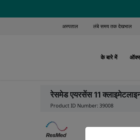
TOP MENU
अस्पताल
लंबे समय तक देखभाल
MAIN M
के बारे में
ऑक्स
हमारा मिशन और मूल 
ऑक्
हम क्या करते हैं
रोग
रेसमेड एयरसेंस 11 क्लाइमेटलाइ
हमारे लोग
प्र
Product ID Number:
39008
हमारा इतिहास
ऑक्
हमारी गुणवत्ता
यात
हमारी साझेदारियां
अनु