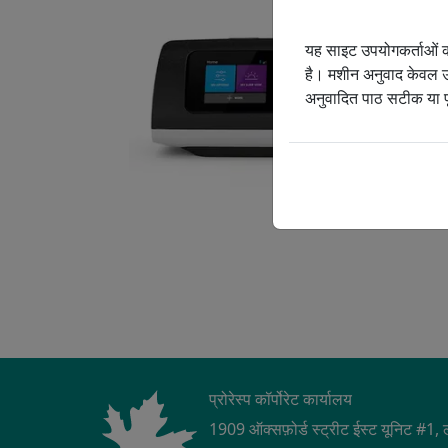
सामुदायिक भागीदारी
ऑक्
यह साइट उपयोगकर्ताओं को
हरित पर्यावरण
C
है। मशीन अनुवाद केवल उप
अनुवादित पाठ सटीक या पूर
हमारी वरिष्ठ नेतृत्व 
प्रोरेस्प कॉर्पोरेट कार्यालय
1909 ऑक्सफ़ोर्ड स्ट्रीट ईस्ट यूनिट #