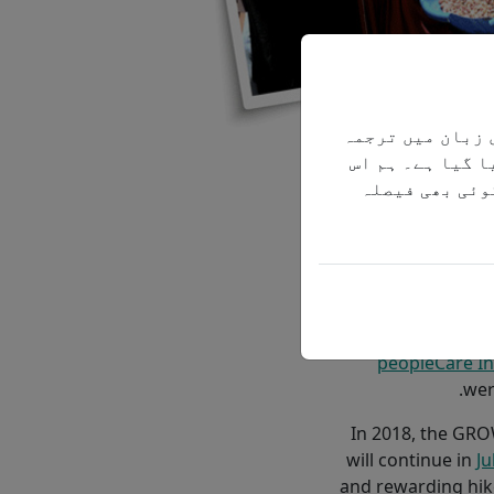
 زبان میں ترجمہ
Women Walki
ا گیا ہے۔ ہم اس
Economic Develop
وئی بھی فیصلہ
mission is 
Women (G
promoting lead
Walking to GRO
Miriam Turnbull, 
peopleCare In
wer
In 2018, the GR
will continue in
Ju
and rewarding hik