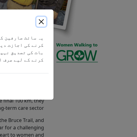
یہ سائٹ صارفین کو
ness for Mennonite
کرنے کی اجازت دیت
organization whose
بات کی تصدیق نہیں
l Opportunities for
کرنے کے لیے صرف ا
g world, while also
g donations, Women
and girls in Ghana.
Shantz, past COO of
he final 100 km, they
g-term care sector.
the Bruce Trail, and
ar for a challenging
heart to women and