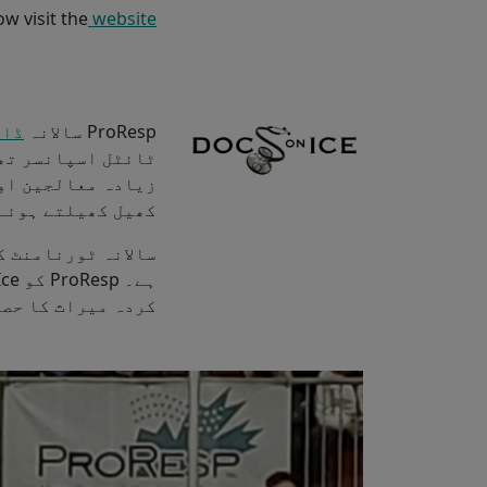
w visit the
website
ProResp سالانہ
ڈاک
زیادہ معالجین اور
کھیل کھیلتے ہوئے 
سالانہ ٹورنامنٹ ک
کردہ میراث کا حصہ