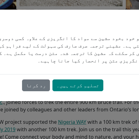
 خود بخود مشین سے مواد کا انگریزی کے علاوہ کسی دوسری
ng to GROW
was started in 2017 to raise money and aware
ی ہے۔ مشینی ترجمہ صرف صارف کی سہولت کے لیے فراہم کی
ment Associates (MEDA), a global economic development 
 کر سکتے کہ مشین کا ترجمہ شدہ متن درست یا مکمل ہے۔ ک
to create business solutions to poverty. MEDA’s
Greater Rura
نگریزی متن پر انحصار کیا جانا چاہیے۔
ROW)
project aims to help women and girls in the developin
ership opportunities. With Global Affairs Canada matchin
W helped raise over one million dollars in 2017 for women 
تسلیم کرتے ہیں۔
رد کرنا
ProResp’s Vice President and General Manager, and Elaine 
c
., joined forces to trek the entire 900 km Bruce trail. For t
e joined by colleagues and other leaders from Ontario’s lon
OW project supported the
Nigeria WAY
with a 100 km trek of 
ly 2019
with another 100 km trek. Join us on the trail this ye
e! Come connect your body and mind to nature, and your 