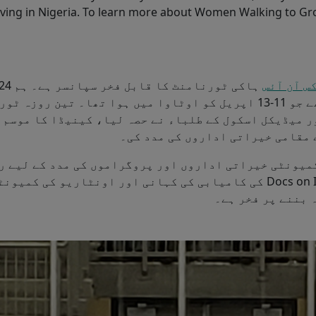
 living in Nigeria. To learn more about Women Walking to Gro
س آن آئس
 میڈیکل اسکول کے طلباء نے حصہ لیا، کینیڈا کا موسم 
مقامی خیراتی اداروں کی مدد کی۔
میونٹی خیراتی اداروں اور پروگراموں کی مدد کے لیے ر
ہے۔ ProResp کو Docs on Ice کی کامیابی کی کہانی اور اونٹاریو کی 
 بننے پر فخر ہے۔