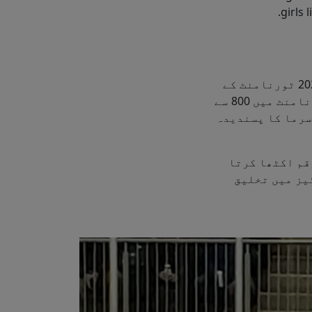
.
girls
ہاکی ٹورنامنٹ کا قابل فخر سپانسر ہے۔ ہم 2024 ٹورنامنٹ کے
ٹائٹل اسپانسر تھے جو 11-13 اپریل کو اوٹاوا میں ہوا تھا۔ تین روزہ ٹورنامنٹ میں 800 سے
سرما کا پسندیدہ
قم اکٹھا کرتا
کمیونٹیز میں تخلیق