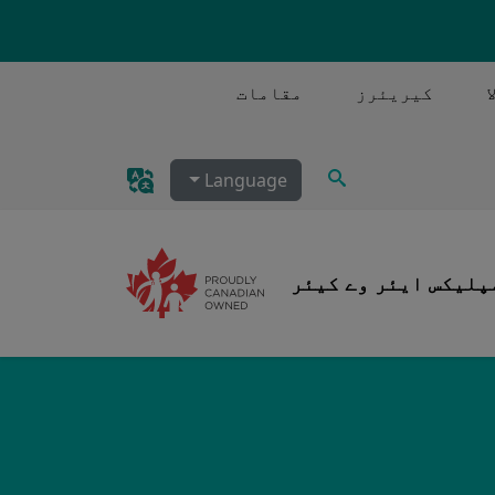
کیریئرز
مقامات
تلاش کریں۔
Language
پلیکس ایئر وے کیئر
Im