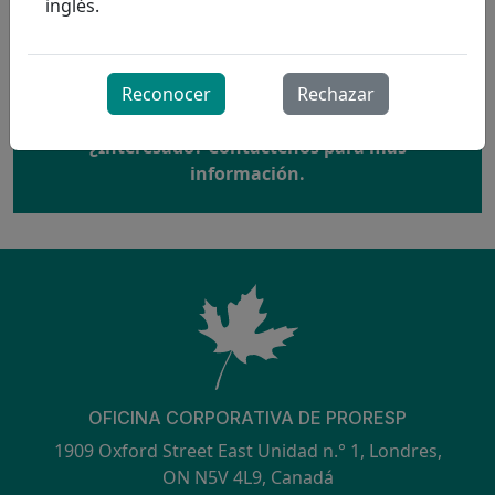
prácticas.
inglés.
Reconocer
Rechazar
¿Interesado? Contáctenos para más
información.
OFICINA CORPORATIVA DE PRORESP
1909 Oxford Street East Unidad n.° 1, Londres,
ON N5V 4L9, Canadá