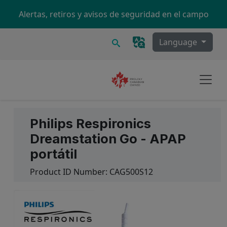
Skip to main content
Alertas, retiros y avisos de seguridad en el campo
Buscar
Language
Philips Respironics
Dreamstation Go - APAP
portátil
Product ID Number:
CAG500S12