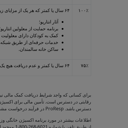
۱۰۰٪
۶۴ سال یا کمتر که هر یک از مزایای زیر را دریافت می‌کنند:
آثار انتاریو؛
برنامه حمایت از معلولین انتاریو؛
کمک به کودکان دارای معلولیت 
خدمات حرفه‌ای از طریق شبکه ادغام 
ساکن خانه سالمندان.
۷۵٪
۶۴ سال یا کمتر و عدم دریافت هیچ یک از مزایای فوق. ۲۵٪ باقیمانده بر عهده مشتری است
رقابتی در دسترس است. تأمین مالی برای اکسیژ
دسترس باشد. ProResp در فرآیند درخواست مشاوره و کمک ارائه می‌دهد.
اطلاعات بیشتر در مورد برنامه اکسیژن خانگی وز
از طریق تلفن با شماره ‎1-800-268-6021‎ موجود است.