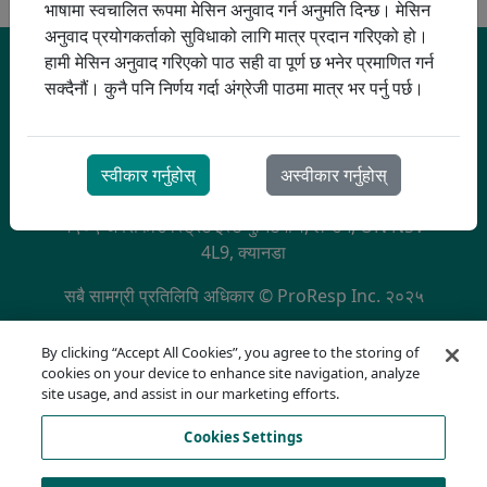
भाषामा स्वचालित रूपमा मेसिन अनुवाद गर्न अनुमति दिन्छ। मेसिन
अनुवाद प्रयोगकर्ताको सुविधाको लागि मात्र प्रदान गरिएको हो।
हामी मेसिन अनुवाद गरिएको पाठ सही वा पूर्ण छ भनेर प्रमाणित गर्न
सक्दैनौं। कुनै पनि निर्णय गर्दा अंग्रेजी पाठमा मात्र भर पर्नु पर्छ।
स्वीकार गर्नुहोस्
अस्वीकार गर्नुहोस्
प्रोरेस्प कर्पोरेट कार्यालय
१९०९ अक्सफोर्ड स्ट्रिट इस्ट युनिट #१, लन्डन, ON N5V
4L9, क्यानडा
सबै सामग्री प्रतिलिपि अधिकार © ProResp Inc. २०२५
SECONDARY MENU
NQA द्वारा प्रमाणित ISO 9001:2015
By clicking “Accept All Cookies”, you agree to the storing of
गोपनीयता नीति
cookies on your device to enhance site navigation, analyze
अनुपालन हटलाइन
site usage, and assist in our marketing efforts.
प्रयोगका सर्तहरू
Cookies Settings
AODA
कुकी सूची