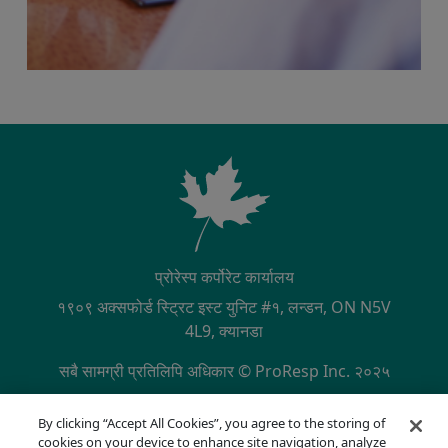
प्रोरेस्प कर्पोरेट कार्यालय
१९०९ अक्सफोर्ड स्ट्रिट इस्ट युनिट #१, लन्डन, ON N5V
4L9, क्यानडा
सबै सामग्री प्रतिलिपि अधिकार © ProResp Inc. २०२५
SECONDARY MENU
NQA द्वारा प्रमाणित ISO 9001:2015
By clicking “Accept All Cookies”, you agree to the storing of
गोपनीयता नीति
cookies on your device to enhance site navigation, analyze