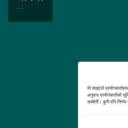
हाम्रो साझेदारी
कोष
समुदायको संलग्नता
अक्सि
हरियो वातावरण
CO
हाम्रो वरिष्ठ नेतृत्व
यो साइटले प्रयोगकर्ताहर
अनुवाद प्रयोगकर्ताको सुव
सक्दैनौं। कुनै पनि निर्णय ग