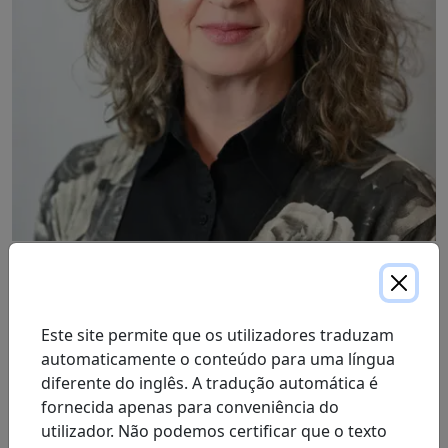
Wendy lidera as operações da ProResp na região
Centro-Leste, com foco no cuidado e na defesa dos
Este site permite que os utilizadores traduzam
nossos pacientes, garantindo que a ProResp seja líder
automaticamente o conteúdo para uma língua
do setor na prestação de cuidados respiratórios.
diferente do inglês. A tradução automática é
Wendy é terapeuta respiratória registrada (RRT) e está
fornecida apenas para conveniência do
na ProResp desde 2010, trazendo mais de uma década
utilizador. Não podemos certificar que o texto
de experiência e dedicação à sua função.