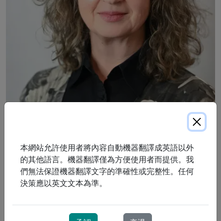
Wendy 領導 ProResp 的中東部地區業務，專注於關懷和倡
本網站允許使用者將內容自動機器翻譯成英語以外
導患者權益，並確保 ProResp 在呼吸護理領域保持行業領先
的其他語言。機器翻譯僅為方便使用者而提供。我
地位。 Wendy 是一名註冊呼吸治療師 (RRT)，自 2010 年起
們無法保證機器翻譯文字的準確性或完整性。任何
加入 ProResp，擁有十多年的經驗和奉獻精神。
決策應以英文文本為準。
透過發展 ProResp 中東地區的關係，她的領導力確保了
ProResp 繼續在當地建立強大的團隊，同時為新的機會和合
作夥伴關係奠定基礎，同時保持我們以患者為先的護理方