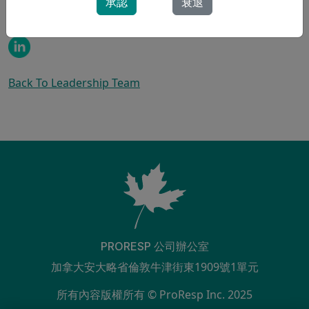
承認
衰退
式。
Back To Leadership Team
PRORESP 公司辦公室
加拿大安大略省倫敦牛津街東1909號1單元
所有內容版權所有 © ProResp Inc. 2025