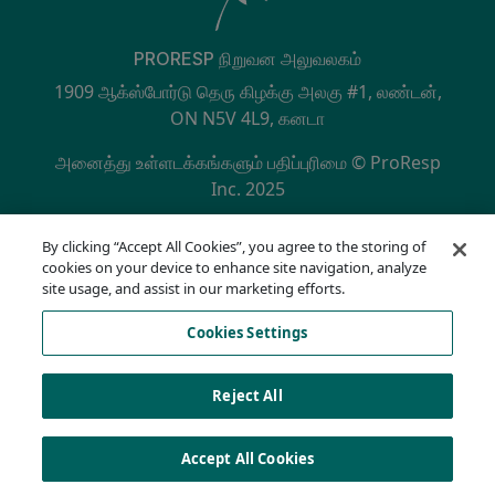
PRORESP நிறுவன அலுவலகம்
1909 ஆக்ஸ்போர்டு தெரு கிழக்கு அலகு #1, லண்டன்,
ON N5V 4L9, கனடா
அனைத்து உள்ளடக்கங்களும் பதிப்புரிமை © ProResp
Inc. 2025
SECONDARY MENU
NQA ஆல் ISO 9001:2015 சான்றளிக்கப்பட்டது
By clicking “Accept All Cookies”, you agree to the storing of
தனியுரிமைக் கொள்கை
cookies on your device to enhance site navigation, analyze
இணக்க ஹாட்லைன்
site usage, and assist in our marketing efforts.
பயன்பாட்டு விதிமுறைகள்
Cookies Settings
ஏஓடிஏ
குக்கீ பட்டியல்
Cookies Settings
Reject All
Accept All Cookies