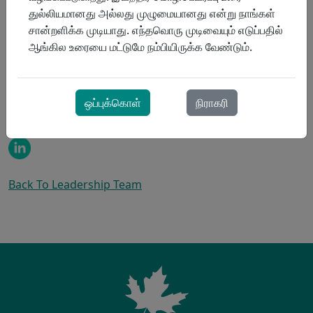
experiencia y dedicación a su puesto.
துல்லியமானது அல்லது முழுமையானது என்று நாங்கள்
சான்றளிக்க முடியாது. எந்தவொரு முடிவையும் எடுப்பதில்
Al desarrollar relaciones en la región Centro Este de
ஆங்கில உரையை மட்டுமே நம்பியிருக்க வேண்டும்.
ProResp, su liderazgo garantiza que ProResp continúe
construyendo equipos sólidos a nivel local, al mismo
tiempo que sienta las bases para nuevas oportunidades
y asociaciones, todo ello manteniendo nuestro enfoque
ஒப்புக்கொள்
நிராகரி
de atención centrado en el paciente.
Back To Leadership Team