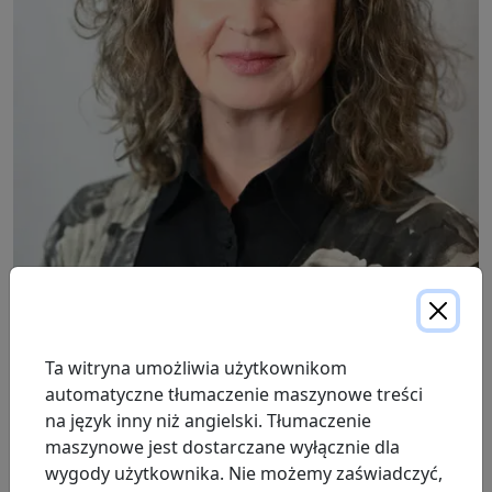
Wendy kieruje działalnością ProResp w regionie Central
Ta witryna umożliwia użytkownikom
East, koncentrując się na opiece i wspieraniu naszych
automatyczne tłumaczenie maszynowe treści
pacjentów oraz zapewnieniu ProResp pozycji lidera w
na język inny niż angielski. Tłumaczenie
branży w zakresie opieki oddechowej. Wendy jest
maszynowe jest dostarczane wyłącznie dla
zarejestrowaną terapeutką oddechową (RRT) i pracuje
wygody użytkownika. Nie możemy zaświadczyć,
w ProResp od 2010 roku, wnosząc do swojej pracy