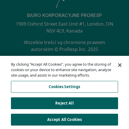
BIURO KORPORACYJNE PRORESP
1909 Oxford Street East Unit #1, London, ON
N5V 4L9, Kanada
Wszelkie treści są chronione prawem
autorskim © ProResp Inc. 2025
SECONDARY MENU
Certyfikat ISO 9001:2015 wydany przez NQA
By clicking “Accept All Cookies”, you agree to the storing of
Polityka prywatności
cookies on your device to enhance site navigation, analyze
Infolinia zgodności
site usage, and assist in our marketing efforts.
Warunki korzystania
Cookies Settings
AODA
Lista plików cookie
Cookies Settings
Reject All
Accept All Cookies