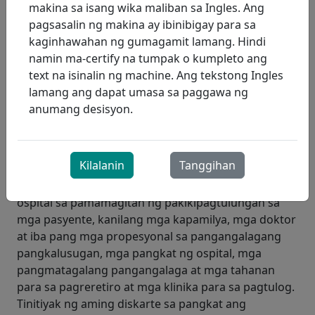
makina sa isang wika maliban sa Ingles. Ang
Paano…
pagsasalin ng makina ay ibinibigay para sa
Sa pamamagitan ng pagsasabuhay ng aming misyon na
kaginhawahan ng gumagamit lamang. Hindi
magbigay ng mga serbisyong tumutugon, maaasahan,
namin ma-certify na tumpak o kumpleto ang
at etikal katuwang ang isang pinagsamang sistema ng
text na isinalin ng machine. Ang tekstong Ingles
kalusugan.
lamang ang dapat umasa sa paggawa ng
anumang desisyon.
Ginagawa namin ito sa pamamagitan ng pagbuo ng
mga ugnayang nakabatay sa aming mga
Pangunahing Halaga ng Tiwala at Integridad. Ang
Kilalanin
Tanggihan
layunin ng ProResp ay palawakin ang mga serbisyo
ng respiratory therapy nang lampas sa loob ng
ospital sa pamamagitan ng pakikipagtulungan sa
mga pasyente, kanilang mga kapamilya, mga doktor
at iba pang mga propesyonal sa pangangalagang
pangkalusugan, mga pangkat ng ospital, mga
pangmatagalang pangangalaga at mga tahanan
para sa pagreretiro at mga klinika para sa pagtulog.
Tinitiyak ng aming diskarte sa pangkat ang