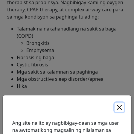
therapist sa probinsya. Nagbibigay kami ng oxygen
therapy, CPAP therapy, at complex airway care para
sa mga kondisyon sa paghinga tulad ng:
Talamak na nakahahadlang na sakit sa baga
(COPD)
Brongkitis
Emphysema
Fibrosis ng baga
Cystic fibrosis
Mga sakit sa kalamnan sa paghinga
Mga obstructive sleep disorder/apnea
Hika
Ang mga lokal na ProResp Respiratory Therapist at
mga Kinatawan sa Paghahatid ng Serbisyo ay laging
handa sa oras ng tawag. Handa kaming tumulong
para sa mga agarang pangangailangan 24 oras sa
Ang site na ito ay nagbibigay-daan sa mga user
isang araw, 7 araw sa isang linggo.
na awtomatikong magsalin ng nilalaman sa