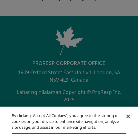
PRORESP CORPORATE OFFICE
1909 Oxford Street East Unit #1, London, SA
N5V 4L9, Canada
Lahat ng nilalaman Copyright © ProResp Inc.
2025
SECONDARY MENU
ISO 9001:2015 Certified ng NQA
By clicking “Accept All Cookies”, you agree to the storing of
Patakaran sa Privacy
cookies on your device to enhance site navigation, analyze
Hotline ng Pagsunod
site usage, and assist in our marketing efforts.
Mga Tuntunin sa Paggamit