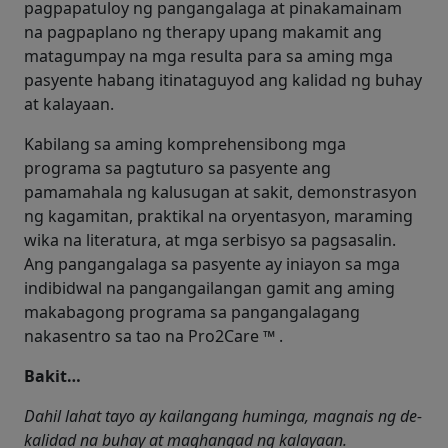
pagpapatuloy ng pangangalaga at pinakamainam
na pagpaplano ng therapy upang makamit ang
matagumpay na mga resulta para sa aming mga
pasyente habang itinataguyod ang kalidad ng buhay
at kalayaan.
Kabilang sa aming komprehensibong mga
programa sa pagtuturo sa pasyente ang
pamamahala ng kalusugan at sakit, demonstrasyon
ng kagamitan, praktikal na oryentasyon, maraming
wika na literatura, at mga serbisyo sa pagsasalin.
Ang pangangalaga sa pasyente ay iniayon sa mga
indibidwal na pangangailangan gamit ang aming
makabagong programa sa pangangalagang
nakasentro sa tao na Pro2Care
™
.
Bakit…
Dahil lahat tayo ay kailangang huminga, magnais ng de-
kalidad na buhay at maghangad ng kalayaan.