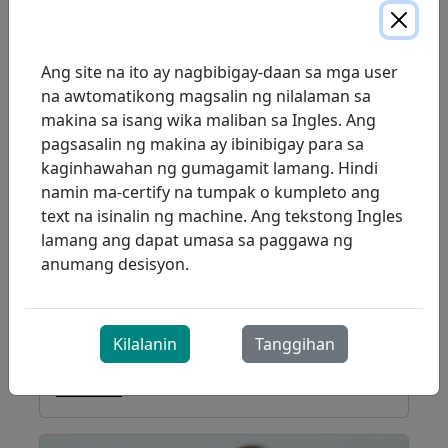
Ang site na ito ay nagbibigay-daan sa mga user
na awtomatikong magsalin ng nilalaman sa
makina sa isang wika maliban sa Ingles. Ang
pagsasalin ng makina ay ibinibigay para sa
kaginhawahan ng gumagamit lamang. Hindi
namin ma-certify na tumpak o kumpleto ang
text na isinalin ng machine. Ang tekstong Ingles
lamang ang dapat umasa sa paggawa ng
anumang desisyon.
Dave Jones
Nangunguna sa Pag-aalaga ng Korporasyon
Kilalanin
Tanggihan
sa Virtual at Klinikal na Practice
Read Bio