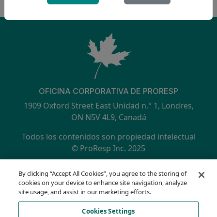
OFICINA CORPORATIVA DE PRORESP
1909 Oxford Street East Unidad n.° 1, Londres,
ON N5V 4L9, Canadá
Todos los contenidos son propiedad intelectual
© ProResp Inc. 2025
SECONDARY MENU
Certificación ISO 9001:2015 por NQA
By clicking “Accept All Cookies”, you agree to the storing of
política de privacidad
cookies on your device to enhance site navigation, analyze
Línea directa de cumplimiento
site usage, and assist in our marketing efforts.
Condiciones de uso
Cookies Settings
AODA