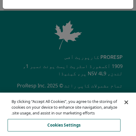
PRORESP کارپوریٹ آفس
1909 آکسفورڈ اسٹریٹ ایسٹ یونٹ نمبر 1،
لندن، N5V 4L9 پر، کینیڈا
تمام مشمولات کاپی رائٹ © ProResp Inc. 2025
SECONDARY MENU
ISO 9001:2015 NQA سے تصدیق شدہ
By clicking “Accept All Cookies”, you agree to the storing of
رازداری کی پالیسی
cookies on your device to enhance site navigation, analyze
تعمیل ہاٹ لائن
site usage, and assist in our marketing efforts.
استعمال کی شرائط
Cookies Settings
اے او ڈی اے
کوکیز کی فہرست