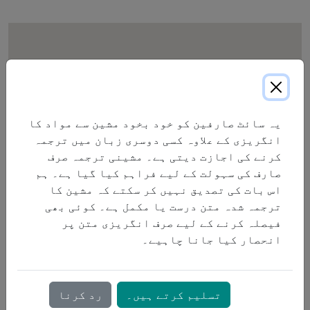
یہ سائٹ صارفین کو خود بخود مشین سے مواد کا
انگریزی کے علاوہ کسی دوسری زبان میں ترجمہ
کرنے کی اجازت دیتی ہے۔ مشینی ترجمہ صرف
صارف کی سہولت کے لیے فراہم کیا گیا ہے۔ ہم
اس بات کی تصدیق نہیں کر سکتے کہ مشین کا
ترجمہ شدہ متن درست یا مکمل ہے۔ کوئی بھی
فیصلہ کرنے کے لیے صرف انگریزی متن پر
انحصار کیا جانا چاہیے۔
تسلیم کرتے ہیں۔
رد کرنا